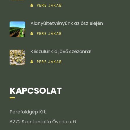
PERE.JAKAB
Alanyültetvényünk az ősz elején
PERE.JAKAB
Készülünk a jövő szezonra!
PERE.JAKAB
KAPCSOLAT
Pereföldgép Kft.
8272 Szentantalfa Óvoda u. 6.