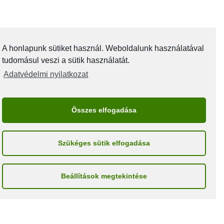
KAPCSOLAT
A honlapunk sütiket használ. Weboldalunk használatával
Pereföldgép Kft.
tudomásul veszi a sütik használatát.
8272 Szentantalfa Óvoda u. 6.
Adatvédelmi nyilatkozat
info@perefoldgep.hu
Összes elfogadása
+ 36-30 / 332-1114
Szükéges sütik elfogadása
Beállítások megtekintése
© GEPI-SZOLOTELEPITES.HU I MINDEN JOG