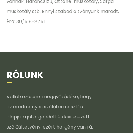
vannak: Narancsízű, Ottonel muskotály, Sárga
muskotály stb. Ennyi szabad oltványunk maradt.
Érd: 30/518-8751
RÓLUNK
Vállalkozásunk meggyőződése, hogy
az eredményes szőlőtermesztés
alapja, a jól átgondolt és kivitelezett
szőlőültetvény, ezért ha igény van rá,