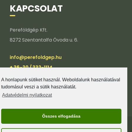
KAPCSOLAT
Pereföldgép Kft.
8272 Szentantalfa Óvoda u. 6.
info@perefoldgep.hu
+ 36-30 / 332-1114
A honlapunk sütiket használ. Weboldalunk használatával
tudomásul veszi a sütik használatát.
Adatvédelmi nyilatkozat
Összes elfogadása
© GEPI-SZOLOTELEPITES.HU I MINDEN JOG