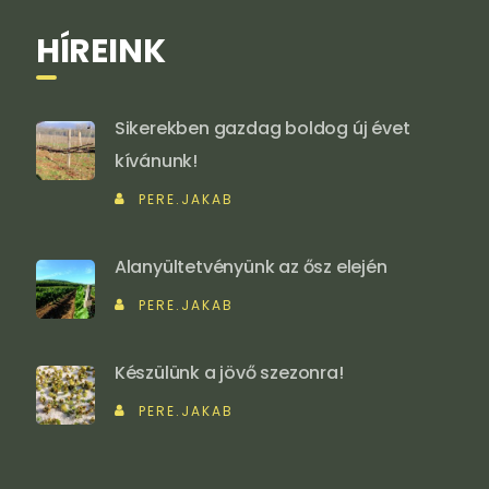
HÍREINK
Sikerekben gazdag boldog új évet
kívánunk!
PERE.JAKAB
Alanyültetvényünk az ősz elején
PERE.JAKAB
Készülünk a jövő szezonra!
PERE.JAKAB