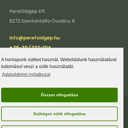
Pereföldgép Kft.
8272 Szentantalfa Óvoda u. 6.
info@perefoldgep.hu
+ 36-30 / 332-1114
A honlapunk sütiket használ. Weboldalunk használatával
tudomásul veszi a sütik használatát.
Adatvédelmi nyilatkozat
Összes elfogadása
© GEPI-SZOLOTELEPITES.HU I MINDEN JOG
Szükéges sütik elfogadása
FENNTARTVA.
KAPCSOLAT
IMPRESSZUM