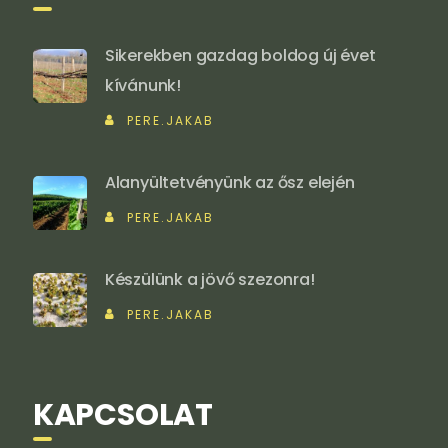
Sikerekben gazdag boldog új évet
kívánunk!
PERE.JAKAB
Alanyültetvényünk az ősz elején
PERE.JAKAB
Készülünk a jövő szezonra!
PERE.JAKAB
KAPCSOLAT