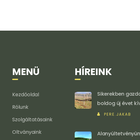
MENÜ
HÍREINK
Sikerekben gazd
Kezdőoldal
boldog új évet k
Rólunk
PERE.JAKAB
Szolgáltatásaink
Oltványaink
Alanyültetvényün