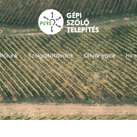
Rólunk
Szolgáltatásaink
Oltványaink
Híre