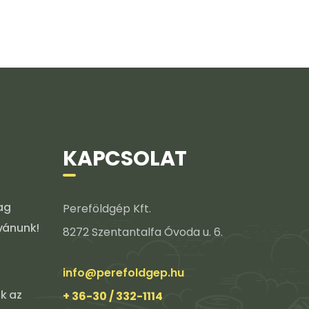
KAPCSOLAT
ag
Pereföldgép Kft.
ívánunk!
8272 Szentantalfa Óvoda u. 6.
info@perefoldgep.hu
k az
+ 36-30 / 332-1114