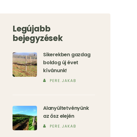
Legújabb
bejegyzések
Sikerekben gazdag
boldog új évet
kívánunk!
PERE.JAKAB
Alanyültetvényünk
az ősz elején
PERE.JAKAB