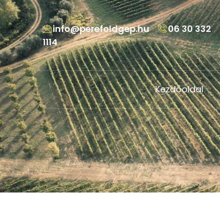
info@perefoldgep.hu
06 30 332
1114
Kezdőoldal