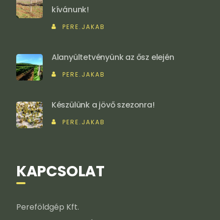
kívánunk!
PERE.JAKAB
Alanyültetvényünk az ősz elején
PERE.JAKAB
Készülünk a jövő szezonra!
PERE.JAKAB
KAPCSOLAT
Pereföldgép Kft.