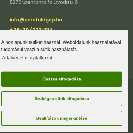
8272 Szentantalfa Óvoda u. 6.
info@perefoldgep.hu
+ 36-30 / 332-1114
A honlapunk sütiket használ. Weboldalunk használatával
tudomásul veszi a sütik használatát.
Adatvédelmi nyilatkozat
Összes elfogadása
© GEPI-SZOLOTELEPITES.HU I MINDEN JOG
Szükéges sütik elfogadása
FENNTARTVA.
KAPCSOLAT
IMPRESSZUM
Beállítások megtekintése
ADATVÉDELMI NYILATKOZAT